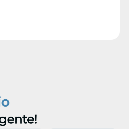
io
 gente!