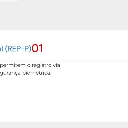
01
l (REP-P)
ermitem o registro via
egurança biométrica,