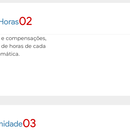
02
 Horas
s e compensações,
 de horas de cada
omática.
03
rmidade