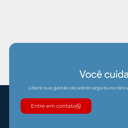
Você cuida
Libere sua gestão da sobrecarga burocrátic
Entre em contato