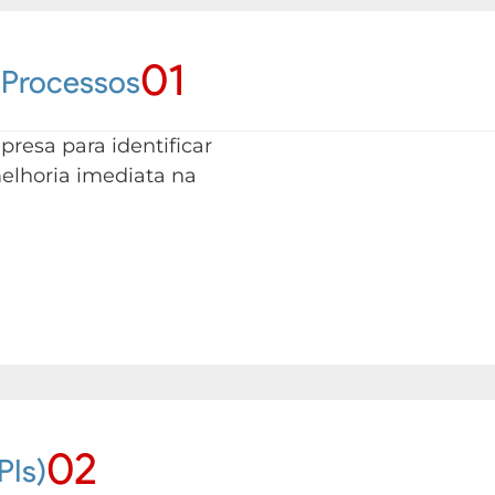
01
 Processos
resa para identificar
elhoria imediata na
02
PIs)