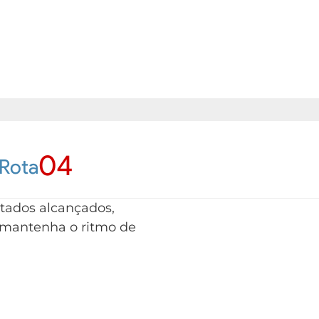
04
Rota
ltados alcançados,
a mantenha o ritmo de