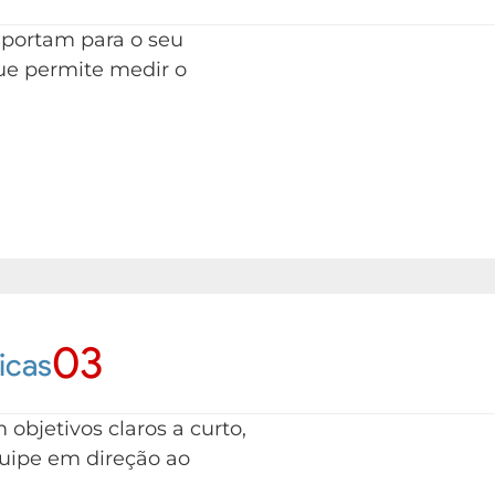
portam para o seu
ue permite medir o
03
icas
objetivos claros a curto,
quipe em direção ao