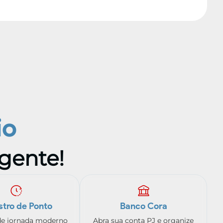
io
 gente!
stro de Ponto
Banco Cora
de jornada moderno
Abra sua conta PJ e organize